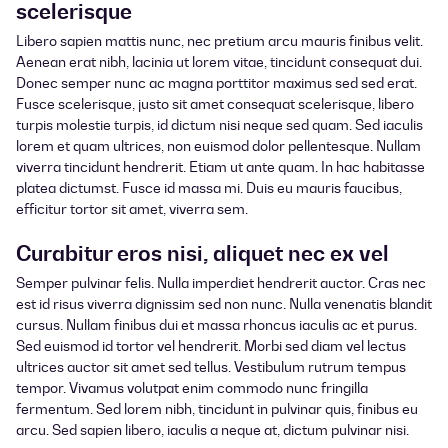
scelerisque
Libero sapien mattis nunc, nec pretium arcu mauris finibus velit.
Aenean erat nibh, lacinia ut lorem vitae, tincidunt consequat dui.
Donec semper nunc ac magna porttitor maximus sed sed erat.
Fusce scelerisque, justo sit amet consequat scelerisque, libero
turpis molestie turpis, id dictum nisi neque sed quam. Sed iaculis
lorem et quam ultrices, non euismod dolor pellentesque. Nullam
viverra tincidunt hendrerit. Etiam ut ante quam. In hac habitasse
platea dictumst. Fusce id massa mi. Duis eu mauris faucibus,
efficitur tortor sit amet, viverra sem.
Curabitur eros nisi, aliquet nec ex vel
Semper pulvinar felis. Nulla imperdiet hendrerit auctor. Cras nec
est id risus viverra dignissim sed non nunc. Nulla venenatis blandit
cursus. Nullam finibus dui et massa rhoncus iaculis ac et purus.
Sed euismod id tortor vel hendrerit. Morbi sed diam vel lectus
ultrices auctor sit amet sed tellus. Vestibulum rutrum tempus
tempor. Vivamus volutpat enim commodo nunc fringilla
fermentum. Sed lorem nibh, tincidunt in pulvinar quis, finibus eu
arcu. Sed sapien libero, iaculis a neque at, dictum pulvinar nisi.