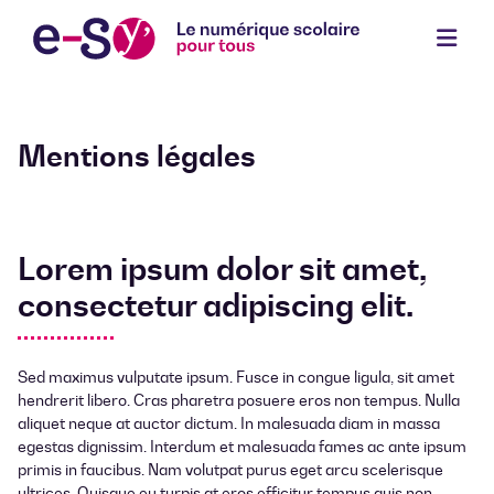
e-SY
Seine-et-Yvelines Numérique
Skip
to
content
Mentions légales
Lorem ipsum dolor sit amet,
consectetur adipiscing elit.
Sed maximus vulputate ipsum. Fusce in congue ligula, sit amet
hendrerit libero. Cras pharetra posuere eros non tempus. Nulla
aliquet neque at auctor dictum. In malesuada diam in massa
egestas dignissim. Interdum et malesuada fames ac ante ipsum
primis in faucibus. Nam volutpat purus eget arcu scelerisque
ultrices. Quisque eu turpis at eros efficitur tempus quis non